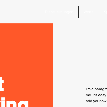
Dienstleistungen
Werte
S
t
I'm a paragr
me. It’s easy
ing
add your own