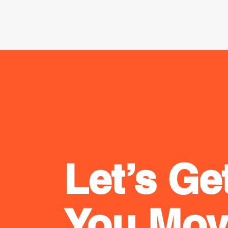
Let’s Ge
You Mov