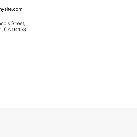
ysite.com
cois Street,
o, CA 94158