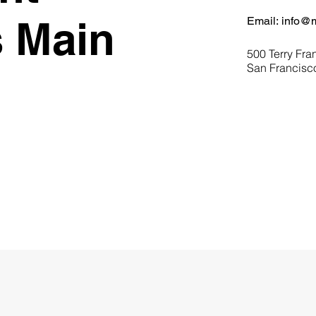
 Main
Email:
info@m
500 Terry Fran
San Francisc