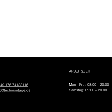
ARBEITSZEIT
Mon - Frei: 08:00 – 20:00
49 176 74122116
​​Samstag: 09:00 – 20.00
fo@techmontage.de