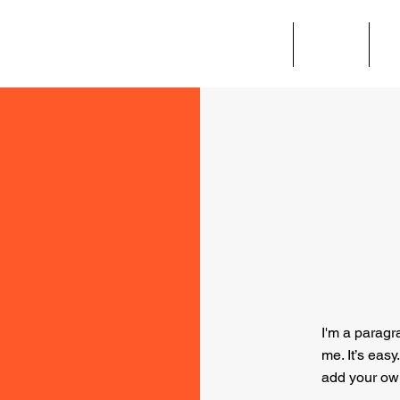
Dienstleistungen
Werte
S
I'm a paragr
me. It’s easy
add your ow